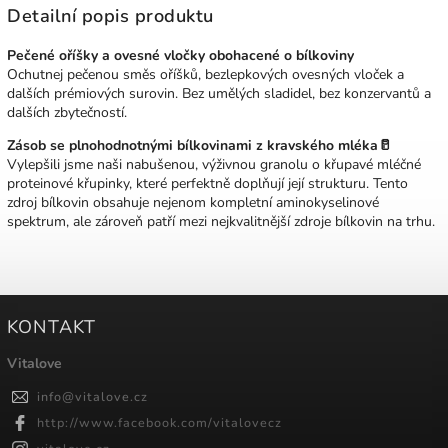
Detailní popis produktu
Pečené oříšky a ovesné vločky obohacené o bílkoviny
Ochutnej pečenou směs oříšků, bezlepkových ovesných vloček a
dalších prémiových surovin. Bez umělých sladidel, bez konzervantů a
dalších zbytečností.
Zásob se plnohodnotnými bílkovinami z kravského mléka🥛
Vylepšili jsme naši nabušenou, výživnou granolu o křupavé mléčné
proteinové křupinky, které perfektně doplňují její strukturu. Tento
zdroj bílkovin obsahuje nejenom kompletní aminokyselinové
spektrum, ale zároveň patří mezi nejkvalitnější zdroje bílkovin na trhu.
KONTAKT
Vitalove
info
@
vitalove.cz
http://www.facebook.com/vitalovecz