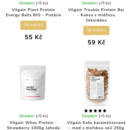
Skladem
(>5 ks)
Skladem
(>5 ks)
Vilgain Plant Protein
Vilgain Trouble Protein Bar
Energy Balls BIO - Pistácie
- Kokos s mléčnou
čokoládou
Do košíku
Do košíku
55 Kč
59 Kč
Skladem
(>5 ks)
Skladem
(>5 ks)
Vilgain Whey Protein -
Vilgain Kešu karamelizované
Strawberry 1000g Jahoda
– med s mořskou solí 250g