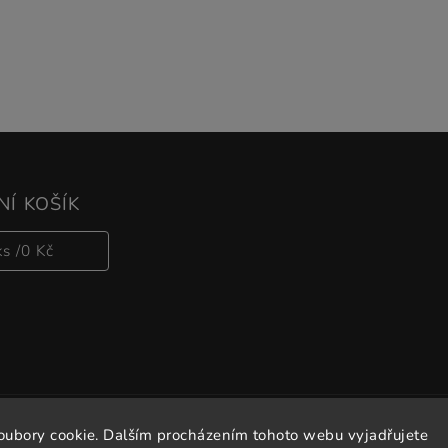
Í KOŠÍK
ks /
0 Kč
oubory cookie. Dalším procházením tohoto webu vyjadřujete
Copyright 2026
Vitalove
. Všechna práva vyhrazena.