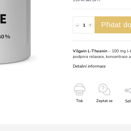
Přidat d
Vilgain L-Theanin
⁠–⁠ 100 mg l‑
podpora relaxace, koncentrace a
Detailní informace
Tisk
Zeptat se
Sdí