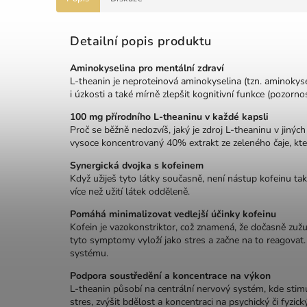
Detailní popis produktu
Aminokyselina pro mentální zdraví
L‑theanin je neproteinová aminokyselina (tzn. aminokyseli
i úzkosti a také mírně zlepšit kognitivní funkce (pozorno
100 mg přírodního L‑theaninu v každé kapsli
Proč se běžně nedozvíš, jaký je zdroj L‑theaninu v jiný
vysoce koncentrovaný 40% extrakt ze zeleného čaje, kt
Synergická dvojka s kofeinem
Když užiješ tyto látky současně, není nástup kofeinu ta
více než užití látek odděleně.
Pomáhá minimalizovat vedlejší účinky kofeinu
Kofein je vazokonstriktor, což znamená, že dočasně zužuj
tyto symptomy vyloží jako stres a začne na to reagovat.
systému.
Podpora soustředění a koncentrace na výkon
L‑theanin působí na centrální nervový systém, kde stimu
stres, zvýšit bdělost a koncentraci na psychický či fyzick