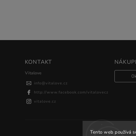
KONTAKT
NÁKUPN
Vitalove
0
info
@
vitalove.cz
http://www.facebook.com/vitalovecz
vitalove.cz
Tento web používá s