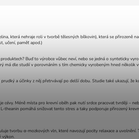
na, která nehraje roli v tvorbě tělesných bílkovin), která se přirozeně nac
st, učení, paměť apod.)
ch produktech? Buď to výrobce vůbec neví, nebo se jedná o synteticky vyr
erý má dle studií v porovnáním s tím chemicky vyrobeným hned několik v
k prudký a účinky z něj přetrvávají po delší dobu. Studie také ukazují, ž
e cévy. Méně místa pro krevní oběh pak nutí srdce pracovat tvrději – nebol
 L‑theanin pomáhá snižovat tento stres a taky podporuje přirozený krevn
luje tvorbu α-mozkových vln, které navozují pocity relaxace a uvolnění. 
ý výkon.