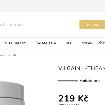
Hledat
VITA GREENS
ČAJ MATCHA
MED
SYPANÉ SVÍČK
– 90 kapslí
VILGAIN L-THEAN
Neohodnoceno
219 Kč
190 Kč bez DPH