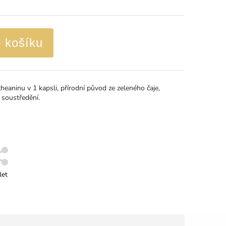
o košíku
theaninu v 1 kapsli, přírodní původ ze zeleného čaje,
 soustředění.
let