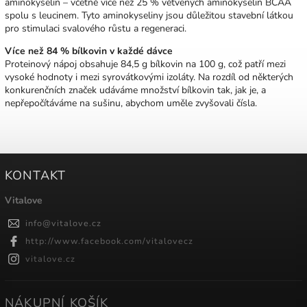
aminokyselin – včetně více než 25 % větvených aminokyselin BCAA
spolu s leucinem. Tyto aminokyseliny jsou důležitou stavební látkou
pro stimulaci svalového růstu a regeneraci.
Více než 84 % bílkovin v každé dávce
Proteinový nápoj obsahuje 84,5 g bílkovin na 100 g, což patří mezi
vysoké hodnoty i mezi syrovátkovými izoláty. Na rozdíl od některých
konkurenčních značek udáváme množství bílkovin tak, jak je, a
nepřepočítáváme na sušinu, abychom uměle zvyšovali čísla.
KONTAKT
Vitalove
info
@
vitalove.cz
http://www.facebook.com/vitalovecz
vitalove.cz
NÁKUPNÍ KOŠÍK