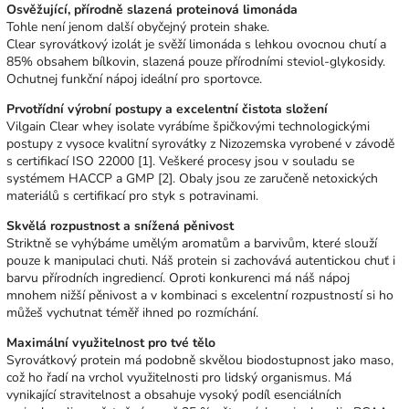
Osvěžující, přírodně slazená proteinová limonáda
Tohle není jenom další obyčejný protein shake.
Clear syrovátkový izolát je svěží limonáda s lehkou ovocnou chutí a
85% obsahem bílkovin, slazená pouze přírodními steviol‑glykosidy.
Ochutnej funkční nápoj ideální pro sportovce.
Prvotřídní výrobní postupy a excelentní čistota složení
Vilgain Clear whey isolate vyrábíme špičkovými technologickými
postupy z vysoce kvalitní syrovátky z Nizozemska vyrobené v závodě
s certifikací ISO 22000 [1]. Veškeré procesy jsou v souladu se
systémem HACCP a GMP [2]. Obaly jsou ze zaručeně netoxických
materiálů s certifikací pro styk s potravinami.
Skvělá rozpustnost a snížená pěnivost
Striktně se vyhýbáme umělým aromatům a barvivům, které slouží
pouze k manipulaci chuti. Náš protein si zachovává autentickou chuť i
barvu přírodních ingrediencí. Oproti konkurenci má náš nápoj
mnohem nižší pěnivost a v kombinaci s excelentní rozpustností si ho
můžeš vychutnat téměř ihned po rozmíchání.
Maximální využitelnost pro tvé tělo
Syrovátkový protein má podobně skvělou biodostupnost jako maso,
což ho řadí na vrchol využitelnosti pro lidský organismus. Má
vynikající stravitelnost a obsahuje vysoký podíl esenciálních