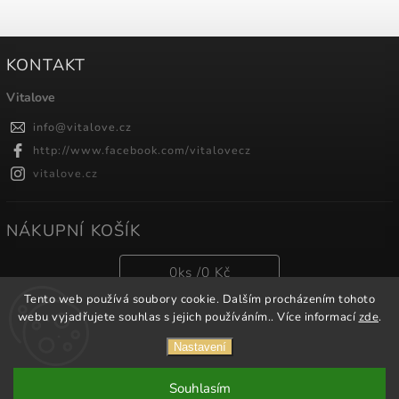
KONTAKT
Vitalove
info
@
vitalove.cz
http://www.facebook.com/vitalovecz
vitalove.cz
NÁKUPNÍ KOŠÍK
0
ks /
0 Kč
Tento web používá soubory cookie. Dalším procházením tohoto
webu vyjadřujete souhlas s jejich používáním.. Více informací
zde
.
Copyright 2026
Vitalove
. Všechna práva vyhrazena.
Nastavení
Vytvořil
Shoptet
| Design
Shoptak.cz.
Souhlasím