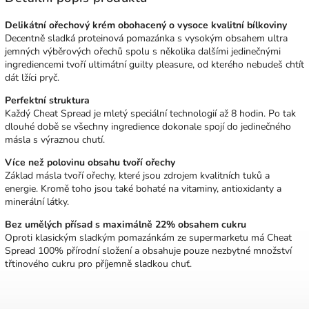
Delikátní ořechový krém obohacený o vysoce kvalitní bílkoviny
Decentně sladká proteinová pomazánka s vysokým obsahem ultra
jemných výběrových ořechů spolu s několika dalšími jedinečnými
ingrediencemi tvoří ultimátní guilty pleasure, od kterého nebudeš chtít
dát lžíci pryč.
Perfektní struktura
Každý Cheat Spread je mletý speciální technologií až 8 hodin. Po tak
dlouhé době se všechny ingredience dokonale spojí do jedinečného
másla s výraznou chutí.
Více než polovinu obsahu tvoří ořechy
Základ másla tvoří ořechy, které jsou zdrojem kvalitních tuků a
energie. Kromě toho jsou také bohaté na vitaminy, antioxidanty a
minerální látky.
Bez umělých přísad s maximálně 22% obsahem cukru
Oproti klasickým sladkým pomazánkám ze supermarketu má Cheat
Spread 100% přírodní složení a obsahuje pouze nezbytné množství
třtinového cukru pro příjemně sladkou chuť.