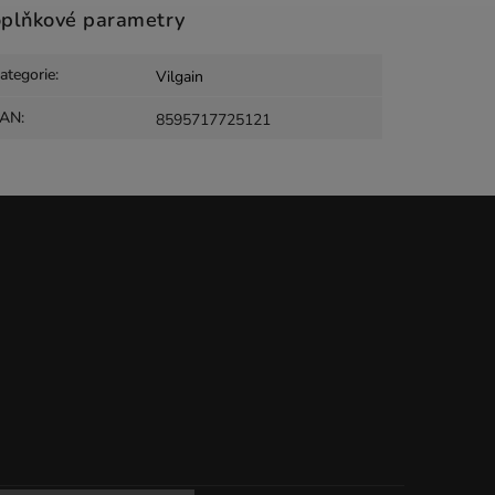
plňkové parametry
ategorie
:
Vilgain
EAN
:
8595717725121