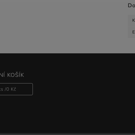
Do
K
Í KOŠÍK
ks /
0 Kč