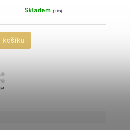
Skladem
(1 ks)
o košíku
let