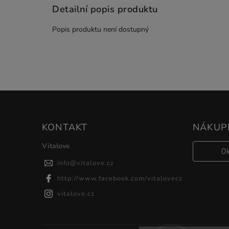
Detailní popis produktu
Popis produktu není dostupný
KONTAKT
NÁKUPN
Vitalove
0
info
@
vitalove.cz
http://www.facebook.com/vitalovecz
vitalove.cz