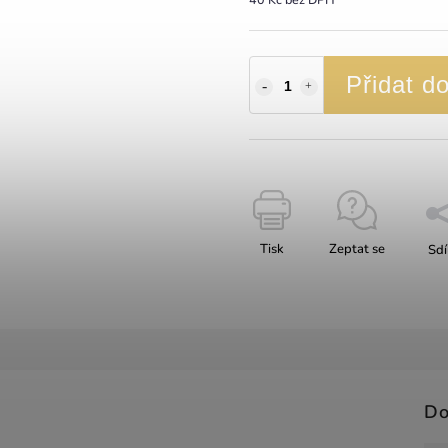
Přidat d
Tisk
Zeptat se
Sdí
Do