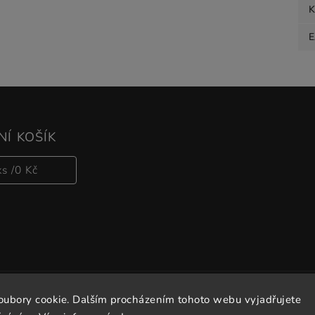
K
Í KOŠÍK
ks /
0 Kč
oubory cookie. Dalším procházením tohoto webu vyjadřujete
Copyright 2026
Vitalove
. Všechna práva vyhrazena.