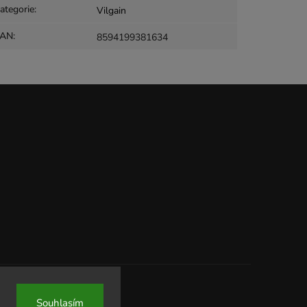
ategorie
:
Vilgain
EAN
:
8594199381634
Souhlasím