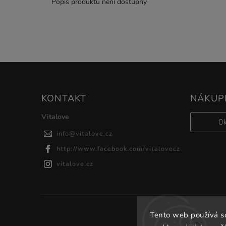
Popis produktu není dostupný
KONTAKT
NÁKUPN
Vitalove
0
info
@
vitalove.cz
http://www.facebook.com/vitalovecz
vitalove.cz
Tento web používá s