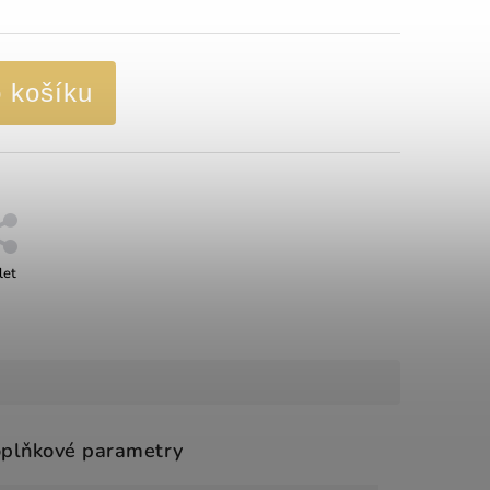
o košíku
let
plňkové parametry