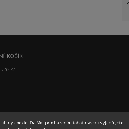
K
Í KOŠÍK
ks /
0 Kč
oubory cookie. Dalším procházením tohoto webu vyjadřujete
Copyright 2026
Vitalove
. Všechna práva vyhrazena.