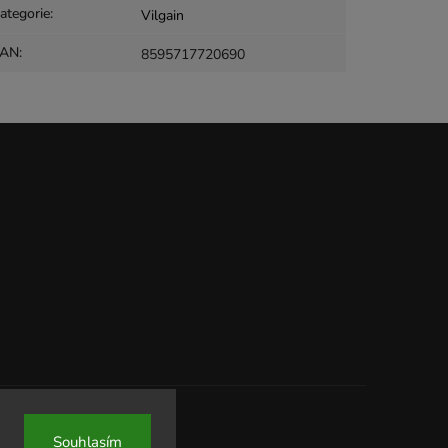
ategorie
:
Vilgain
EAN
:
8595717720690
Souhlasím