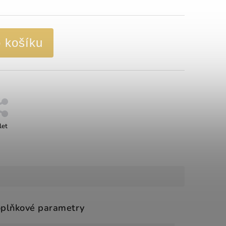
o košíku
let
plňkové parametry