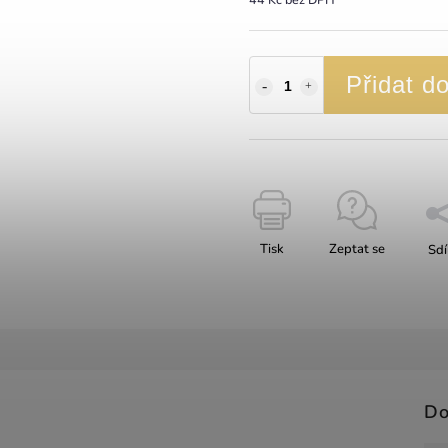
Přidat d
Tisk
Zeptat se
Sdí
Do