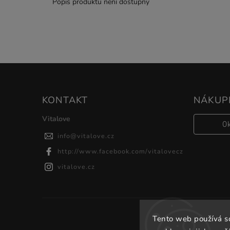
Popis produktu není dostupný
KONTAKT
NÁKUPN
Vitalove
0
info
@
vitalove.cz
http://www.facebook.com/vitalovecz
vitalove.cz
Tento web používá s