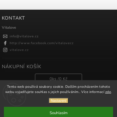
KONTAKT
Vitalove
info
@
vitalove.cz
http://www.facebook.com/vitalovecz
vitalove.cz
NÁKUPNÍ KOŠÍK
0
ks /
0 Kč
Tento web používá soubory cookie. Dalším procházením tohoto
webu vyjadřujete souhlas s jejich používáním.. Více informací
zde
.
Copyright 2026
Vitalove
. Všechna práva vyhrazena.
Nastavení
Vytvořil
Shoptet
| Design
Shoptak.cz.
Souhlasím