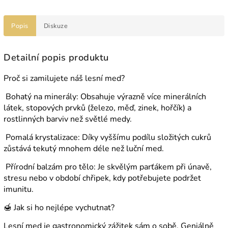
Popis
Diskuze
Detailní popis produktu
Proč si zamilujete náš lesní med?
Bohatý na minerály: Obsahuje výrazně více minerálních
látek, stopových prvků (železo, měď, zinek, hořčík) a
rostlinných barviv než světlé medy.
Pomalá krystalizace: Díky vyššímu podílu složitých cukrů
zůstává tekutý mnohem déle než luční med.
Přírodní balzám pro tělo: Je skvělým parťákem při únavě,
stresu nebo v období chřipek, kdy potřebujete podržet
imunitu.
🍯 Jak si ho nejlépe vychutnat?
Lesní med je gastronomický zážitek sám o sobě. Geniálně