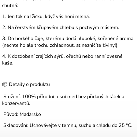
chutná:
1. Jen tak na lžičku, když vás honí mlsná.
2. Na čerstvém křupavém chlebu s poctivým máslem.
3. Do horkého čaje, kterému dodá hluboké, kořeněné aroma
(nechte ho ale trochu zchladnout, ať nezničíte živiny!).
4. K dozdobení zrajících sýrů, ořechů nebo ranní ovesné
kaše.
📦 Detaily o produktu
Složení: 100% přírodní lesní med bez přidaných látek a
konzervantů.
Původ: Maďarsko
Skladování: Uchovávejte v temnu, suchu a chladu do 25 °C.