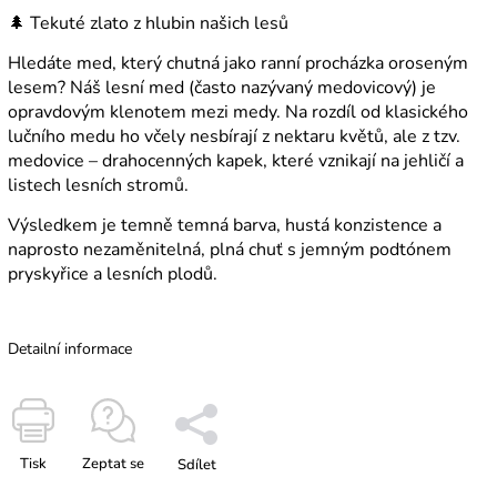
🌲 Tekuté zlato z hlubin našich lesů
Hledáte med, který chutná jako ranní procházka oroseným
lesem? Náš lesní med (často nazývaný medovicový) je
opravdovým klenotem mezi medy. Na rozdíl od klasického
lučního medu ho včely nesbírají z nektaru květů, ale z tzv.
medovice – drahocenných kapek, které vznikají na jehličí a
listech lesních stromů.
Výsledkem je temně temná barva, hustá konzistence a
naprosto nezaměnitelná, plná chuť s jemným podtónem
pryskyřice a lesních plodů.
Detailní informace
Tisk
Zeptat se
Sdílet