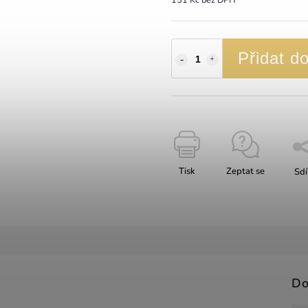
Přidat d
Tisk
Zeptat se
Sdí
Do