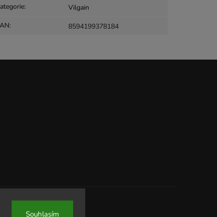
ategorie
:
Vilgain
EAN
:
8594199378184
Souhlasím