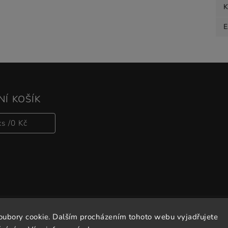
K
Í KOŠÍK
ks /
0 Kč
oubory cookie. Dalším procházením tohoto webu vyjadřujete
Copyright 2026
Vitalove
. Všechna práva vyhrazena.