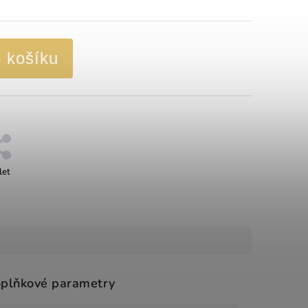
o košíku
let
plňkové parametry