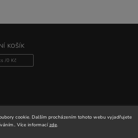
Í KOŠÍK
ks /
0 Kč
oubory cookie. Dalším procházením tohoto webu vyjadřujete
Copyright 2026
Vitalove
. Všechna práva vyhrazena.
íváním.. Více informací
zde
.
Vytvořil
Shoptet
| Design
Shoptak.cz.