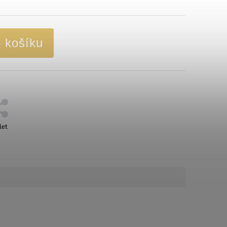
o košíku
let