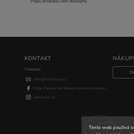
Popis produktu není dostupný
KONTAKT
NÁKUPN
Vitalove
0
info
@
vitalove.cz
http://www.facebook.com/vitalovecz
vitalove.cz
Tento web používá s