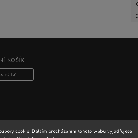
K
Í KOŠÍK
ks /
0 Kč
oubory cookie. Dalším procházením tohoto webu vyjadřujete
Copyright 2026
Vitalove
. Všechna práva vyhrazena.