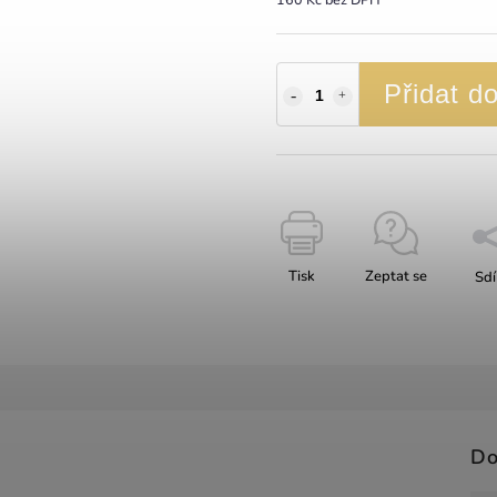
Přidat d
Tisk
Zeptat se
Sdí
Do