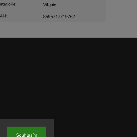
ategorie
:
Vilgain
EAN
:
8595717719762
Souhlasím