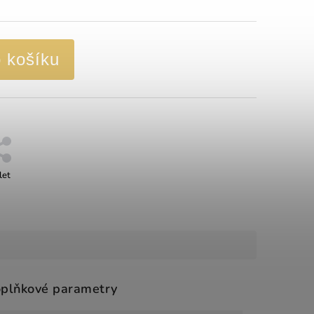
o košíku
let
plňkové parametry