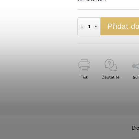
Přidat d
Tisk
Zeptat se
Sdí
Do