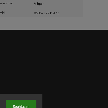
ategorie
:
Vilgain
EAN
:
8595717719472
Souhlasím