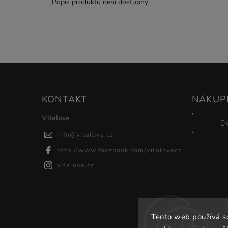
Popis produktu není dostupný
KONTAKT
NÁKUPN
Vitalove
0
info
@
vitalove.cz
http://www.facebook.com/vitalovecz
vitalove.cz
Tento web používá s