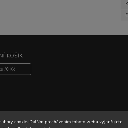
K
Í KOŠÍK
ks /
0 Kč
oubory cookie. Dalším procházením tohoto webu vyjadřujete
Copyright 2026
Vitalove
. Všechna práva vyhrazena.