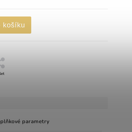
o košíku
let
plňkové parametry