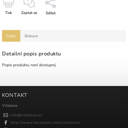
Tisk
Zeptat se
Sdílet
Popis
Diskuze
Detailní popis produktu
Popis produktu není dostupný
KONTAKT
Vitalove
info
@
vitalove.cz
http://www.facebook.com/vitalovecz