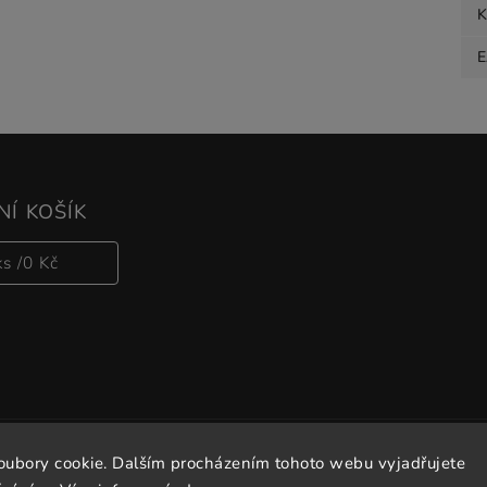
K
Í KOŠÍK
ks /
0 Kč
oubory cookie. Dalším procházením tohoto webu vyjadřujete
Copyright 2026
Vitalove
. Všechna práva vyhrazena.