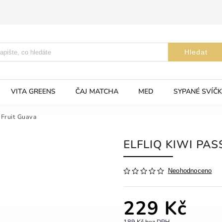
Hledat
VITA GREENS
ČAJ MATCHA
MED
SYPANÉ SVÍČK
n Fruit Guava
ELFLIQ KIWI PA
Neohodnoceno
229 Kč
189 Kč bez DPH