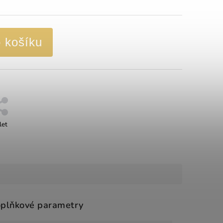
o košíku
let
plňkové parametry