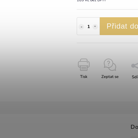
Přidat d
Tisk
Zeptat se
Sdí
Do