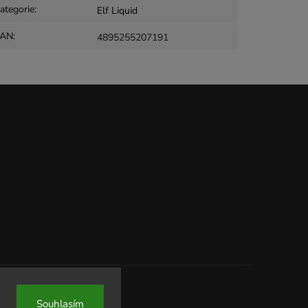
ategorie
:
Elf Liquid
EAN
:
4895255207191
Souhlasím