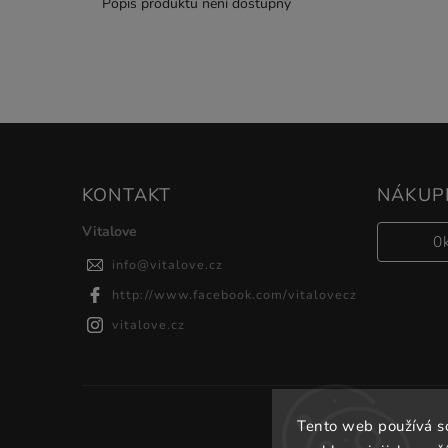
Popis produktu není dostupný
KONTAKT
NÁKUPN
Vitalove
0
info
@
vitalove.cz
http://www.facebook.com/vitalovecz
vitalove.cz
Tento web používá s