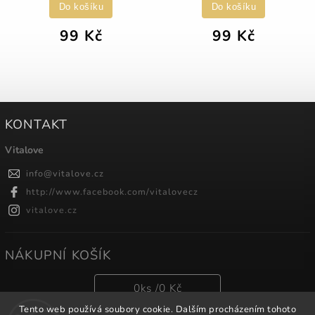
Do košíku
Do košíku
99 Kč
99 Kč
KONTAKT
Vitalove
info
@
vitalove.cz
http://www.facebook.com/vitalovecz
vitalove.cz
NÁKUPNÍ KOŠÍK
0
ks /
0 Kč
Tento web používá soubory cookie. Dalším procházením tohoto