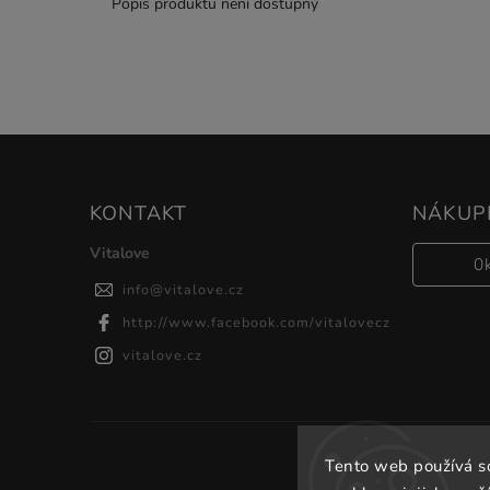
Popis produktu není dostupný
KONTAKT
NÁKUPN
Vitalove
0
info
@
vitalove.cz
http://www.facebook.com/vitalovecz
vitalove.cz
Tento web používá s