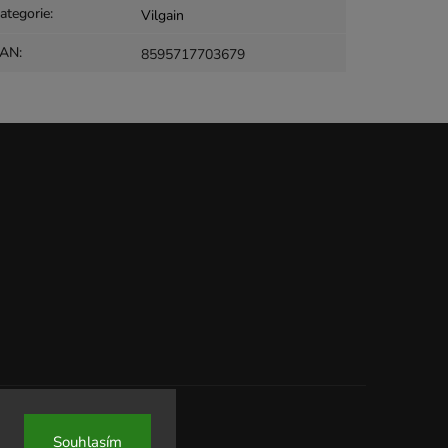
ategorie
:
Vilgain
EAN
:
8595717703679
Souhlasím