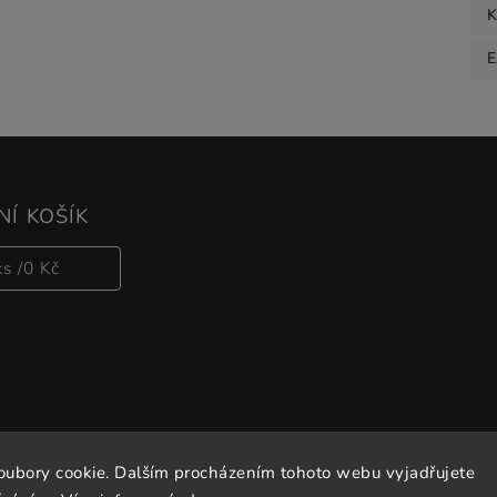
K
Í KOŠÍK
ks /
0 Kč
oubory cookie. Dalším procházením tohoto webu vyjadřujete
Copyright 2026
Vitalove
. Všechna práva vyhrazena.