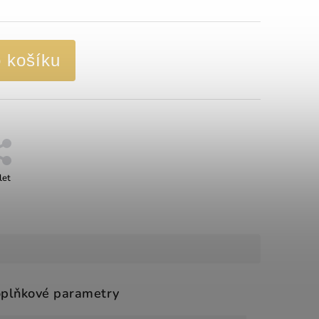
o košíku
let
plňkové parametry