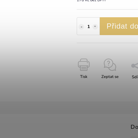
Přidat d
Tisk
Zeptat se
Sdí
Do