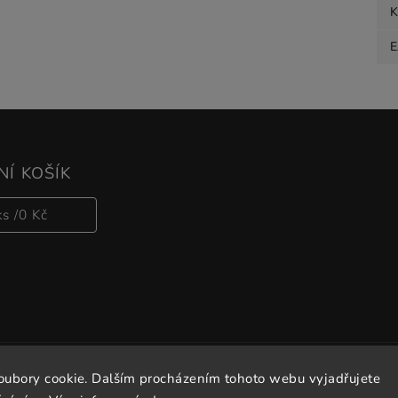
K
Í KOŠÍK
ks /
0 Kč
oubory cookie. Dalším procházením tohoto webu vyjadřujete
Copyright 2026
Vitalove
. Všechna práva vyhrazena.