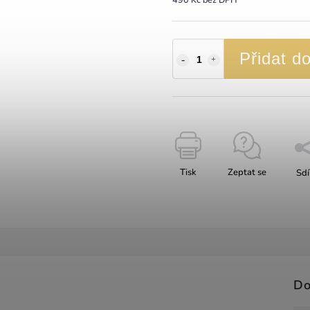
Přidat d
Tisk
Zeptat se
Sdí
Do