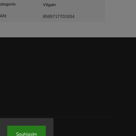
ategorie
:
Vilgain
EAN
:
8595717701934
Souhlasím