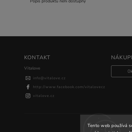
Popis produktu není dostupný
KONTAKT
NÁKUPN
Vitalove
0
info
@
vitalove.cz
http://www.facebook.com/vitalovecz
vitalove.cz
Tento web používá s