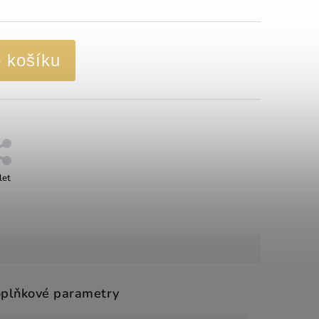
o košíku
let
plňkové parametry