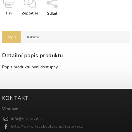
Tisk
Zeptat se
Sdílet
Popis
Diskuze
Detailní popis produktu
Popis produktu není dostupný
KONTAKT
Vitalove
info
@
vitalove.cz
http://www.facebook.com/vitalovecz